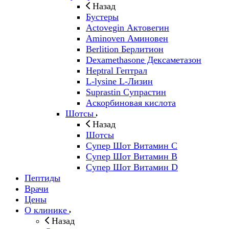
Назад
Бустеры
Actovegin Актовегин
Aminoven Аминовен
Berlition Берлитион
Dexamethasone Дексаметазон
Heptral Гептрал
L-lysine L-Лизин
Suprastin Супрастин
Аскорбиновая кислота
Шотсы
Назад
Шотсы
Супер Шот Витамин C
Супер Шот Витамин B
Супер Шот Витамин D
Пептиды
Врачи
Цены
О клинике
Назад