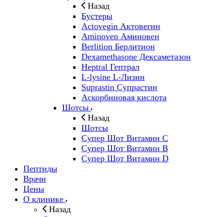
Назад
Бустеры
Actovegin Актовегин
Aminoven Аминовен
Berlition Берлитион
Dexamethasone Дексаметазон
Heptral Гептрал
L-lysine L-Лизин
Suprastin Супрастин
Аскорбиновая кислота
Шотсы
Назад
Шотсы
Супер Шот Витамин C
Супер Шот Витамин B
Супер Шот Витамин D
Пептиды
Врачи
Цены
О клинике
Назад