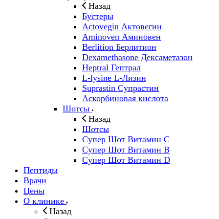
Назад
Бустеры
Actovegin Актовегин
Aminoven Аминовен
Berlition Берлитион
Dexamethasone Дексаметазон
Heptral Гептрал
L-lysine L-Лизин
Suprastin Супрастин
Аскорбиновая кислота
Шотсы
Назад
Шотсы
Супер Шот Витамин C
Супер Шот Витамин B
Супер Шот Витамин D
Пептиды
Врачи
Цены
О клинике
Назад