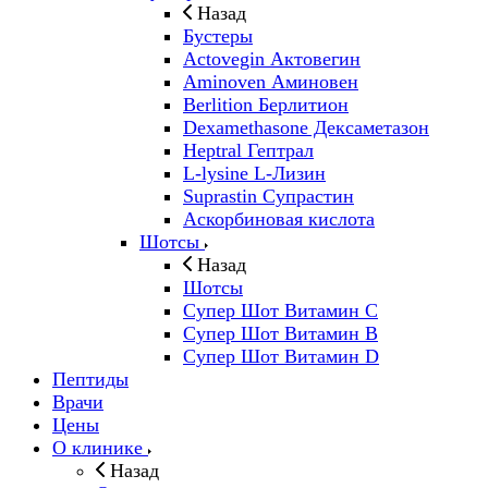
Назад
Бустеры
Actovegin Актовегин
Aminoven Аминовен
Berlition Берлитион
Dexamethasone Дексаметазон
Heptral Гептрал
L-lysine L-Лизин
Suprastin Супрастин
Аскорбиновая кислота
Шотсы
Назад
Шотсы
Супер Шот Витамин C
Супер Шот Витамин B
Супер Шот Витамин D
Пептиды
Врачи
Цены
О клинике
Назад