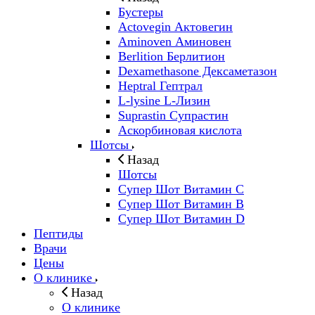
Бустеры
Actovegin Актовегин
Aminoven Аминовен
Berlition Берлитион
Dexamethasone Дексаметазон
Heptral Гептрал
L-lysine L-Лизин
Suprastin Супрастин
Аскорбиновая кислота
Шотсы
Назад
Шотсы
Супер Шот Витамин C
Супер Шот Витамин B
Супер Шот Витамин D
Пептиды
Врачи
Цены
О клинике
Назад
О клинике