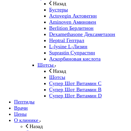
Назад
Бустеры
Actovegin Актовегин
Aminoven Аминовен
Berlition Берлитион
Dexamethasone Дексаметазон
Heptral Гептрал
L-lysine L-Лизин
Suprastin Супрастин
Аскорбиновая кислота
Шотсы
Назад
Шотсы
Супер Шот Витамин C
Супер Шот Витамин B
Супер Шот Витамин D
Пептиды
Врачи
Цены
О клинике
Назад