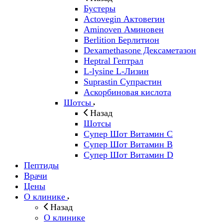
Бустеры
Actovegin Актовегин
Aminoven Аминовен
Berlition Берлитион
Dexamethasone Дексаметазон
Heptral Гептрал
L-lysine L-Лизин
Suprastin Супрастин
Аскорбиновая кислота
Шотсы
Назад
Шотсы
Супер Шот Витамин C
Супер Шот Витамин B
Супер Шот Витамин D
Пептиды
Врачи
Цены
О клинике
Назад
О клинике